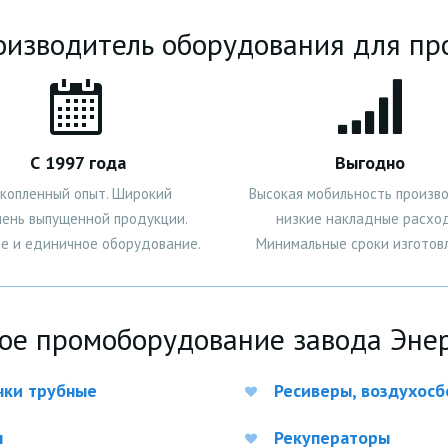
изводитель оборудования для п
С 1997 года
Выгодно
копленный опыт. Широкий
Высокая мобильность произво
чень выпущенной продукции.
низкие накладные расхо
е и единичное оборудование.
Минимальные сроки изготовл
ое промоборудование завода Энер
чки трубные
Ресиверы, воздухос
ы
Рекуператоры