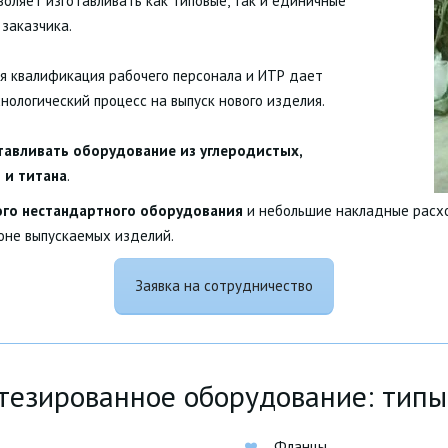
оляет изготавливать как типовые, так и единичные
 заказчика.
ая квалификация рабочего персонала и ИТР дает
ологический процесс на выпуск нового изделия.
тавливать оборудование из углеродистых,
 и титана
.
го нестандартного оборудования
и небольшие накладные расхо
оне выпускаемых изделий.
Заявка на сотрудничество
тезированное оборудование: типы
Фланцы