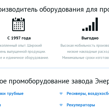
изводитель оборудования для п
С 1997 года
Выгодно
копленный опыт. Широкий
Высокая мобильность произво
чень выпущенной продукции.
низкие накладные расхо
е и единичное оборудование.
Минимальные сроки изготовл
ое промоборудование завода Энер
чки трубные
Ресиверы, воздухос
ы
Рекуператоры