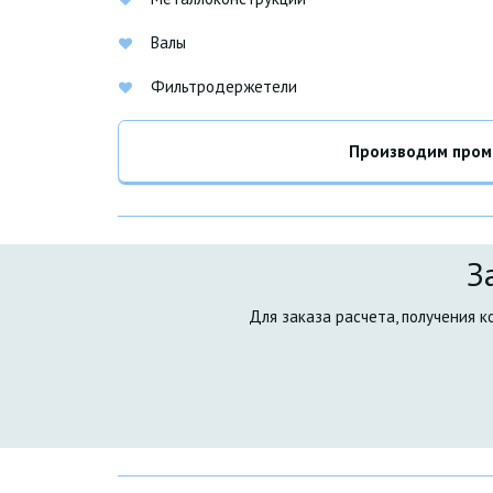
Валы
Фильтродержетели
Производим промы
З
 Для заказа расчета, получения 