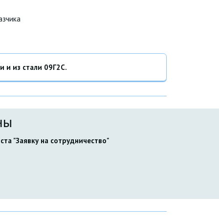
азчика
и из стали 09Г2С.
ны
та "Заявку на сотрудничество" 